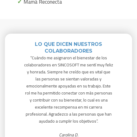
✓
Mamá Reconecta
LO QUE DICEN NUESTROS
COLABORADORES
“
Cuándo
me asignaron el bienestar de los
“Desde 
colaboradores en SINCOSOFT me sentí muy feliz
y dese
y honrada. Siempre he creído que es vital que
H
las personas se sientan valoradas y
profesi
o
emocionalmente apoyadas en su trabajo. Este
la comp
rol me ha permitido conectar con más personas
y contribuir con su bienestar, lo cual es una
excelente recompensa en mi carrera
profesional. Agradezco a las personas que han
a
yudado a cumplir los objetivos”.
Carolina D.