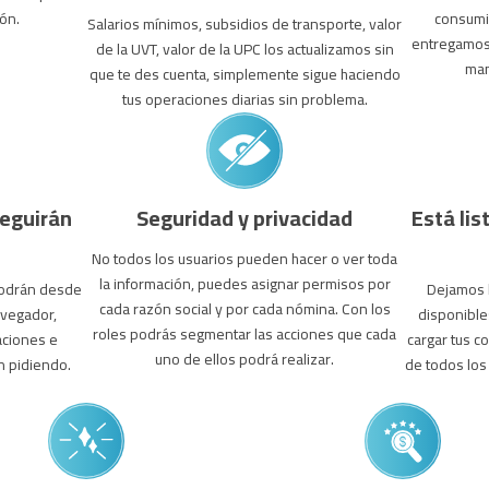
ón.
consumir
Salarios mínimos, subsidios de transporte, valor
entregamos 
de la UVT, valor de la UPC los actualizamos sin
man
que te des cuenta, simplemente sigue haciendo
tus operaciones diarias sin problema.
eguirán
Seguridad y privacidad
Está lis
No todos los usuarios pueden hacer o ver toda
la información, puedes asignar permisos por
podrán desde
Dejamos 
cada razón social y por cada nómina. Con los
avegador,
disponible
roles podrás segmentar las acciones que cada
caciones e
cargar tus c
uno de ellos podrá realizar.
n pidiendo.
de todos los