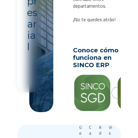
pr
departamentos.
es
¡No te quedes atrás!
ar
ia
l
Conoce cómo
funciona en
SINCO ERP
Vi
G
C
A
Vi
G
C
A
s
e
a
d
s
e
a
d