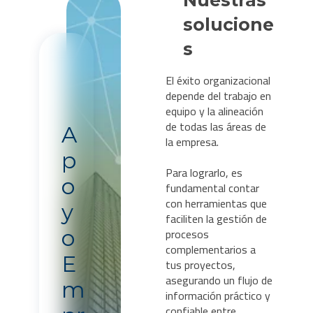
solucione
s
El éxito organizacional
depende del trabajo en
equipo y la alineación
de todas las áreas de
A
la empresa.
p
Para lograrlo, es
o
fundamental contar
con herramientas que
y
faciliten la gestión de
procesos
o
complementarios a
E
tus proyectos,
asegurando un flujo de
m
información práctico y
confiable entre