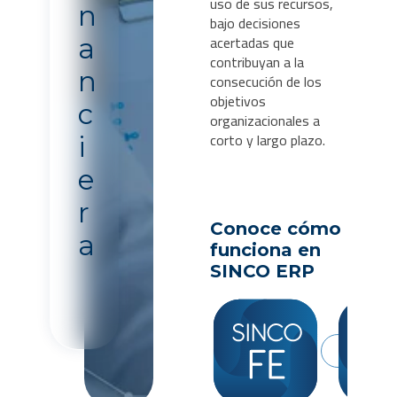
uso de sus recursos,
n
bajo decisiones
acertadas que
a
contribuyan a la
n
consecución de los
objetivos
c
organizacionales a
corto y largo plazo.
i
e
r
Conoce cómo
a
funciona en
SINCO ERP