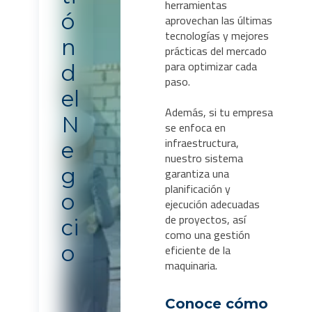
herramientas
ó
aprovechan las últimas
tecnologías y mejores
n
prácticas del mercado
para optimizar cada
d
paso.
el
Además, si tu empresa
N
se enfoca en
infraestructura,
e
nuestro sistema
g
garantiza una
planificación y
o
ejecución adecuadas
de proyectos, así
ci
como una gestión
eficiente de la
o
maquinaria.
Conoce cómo