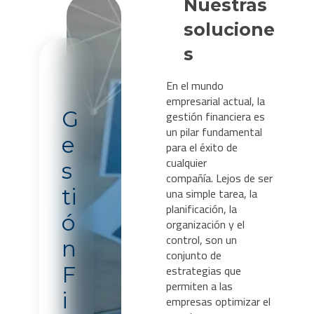
Nuestras
solucione
s
En el mundo
empresarial actual, la
gestión financiera es
G
un pilar fundamental
e
para el éxito de
cualquier
s
compañía.
Lejos de ser
una simple tarea, la
ti
planificación, la
ó
organización y el
control, son un
n
conjunto de
estrategias que
F
permiten a las
i
empresas optimizar el