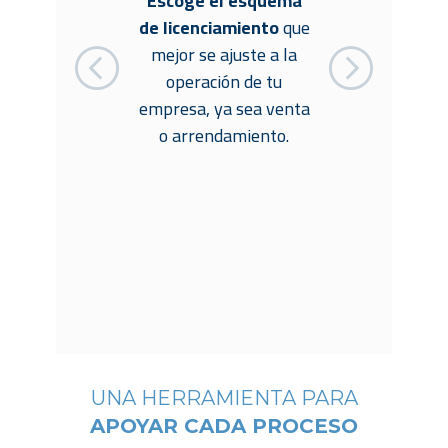
Escoge el esquema
para
Toma
de licenciamiento
que
ción.
da
mejor se ajuste a la
 sin
tiemp
operación de tu
, sin
repor
empresa, ya sea venta
os.
o arrendamiento.
UNA HERRAMIENTA PARA
APOYAR CADA PROCESO