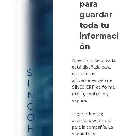
para
guardar
toda tu
informaci
ón
Nuestra nube privada
está diseñada para
S
ejecutar las
aplicaciones web de
I
SINCO ERP de forma
rápida, confiable y
N
segura.
C
Elegir el hosting
O
adecuado es crucial
para la compañía. La
H
seguridad y