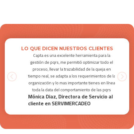
LO QUE DICEN NUESTROS CLIENTES
Capta es
Capta es una excelente herramienta para la
El serv
nte.
gestión de pqrs, me permitió optimizar todo el
sor
proceso, llevar la trazabilidad de la queja en
cionando
Los fel
tiempo real, se adapta a los requerimientos de la
organización y lo mas importante tienes en línea
toda la data del comportamiento de las pqrs
Mónica Diaz, Directora de Servicio al
cliente en SERVIMERCADEO
s S.A.