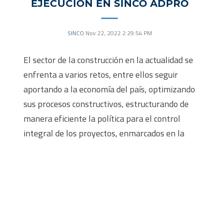
EJECUCIÓN EN SINCO ADPRO
SINCO
Nov 22, 2022 2:29:54 PM
El sector de la construcción en la actualidad se
enfrenta a varios retos, entre ellos seguir
aportando a la economía del país, optimizando
sus procesos constructivos, estructurando de
manera eficiente la política para el control
integral de los proyectos, enmarcados en la
calidad del producto y estar involucrados en la
transformación digital.
Uno de los objetivos primordiales del módulo
de SINCO ADPRO, es permitir a nuestros
clientes la gestión efectiva de los proyectos,